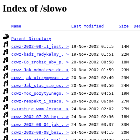
Index of /slowo
Name
Last modified
Size
De
Parent Directory
ccwz-2002-08-11_jest..>
ccwz-badz_radykalny_..>
ccwz-Co_zrobic_aby_p..>
ccwz-Jak_odnalesc_dr..>
ccwz-jak_otrzymywac_..>
ccwz-Jak_stac_sie_os..>
ccwz-moc_pozytywnego..>
ccwz-respekt_i_szacu..>
zwiastuje_wam_Jezusa..>
ccwz-2002-07-28_hej_..>
ccwz-2002-08-04_jak_..>
ccwz-2002-08-08_bezw..>