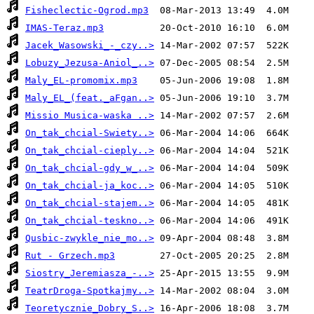
Fisheclectic-Ogrod.mp3
IMAS-Teraz.mp3
Jacek_Wasowski_-_czy..>
Lobuzy_Jezusa-Aniol_..>
Maly_EL-promomix.mp3
Maly_EL_(feat._aFgan..>
Missio Musica-waska ..>
On_tak_chcial-Swiety..>
On_tak_chcial-cieply..>
On_tak_chcial-gdy_w_..>
On_tak_chcial-ja_koc..>
On_tak_chcial-stajem..>
On_tak_chcial-teskno..>
Qusbic-zwykle_nie_mo..>
Rut - Grzech.mp3
Siostry_Jeremiasza_-..>
TeatrDroga-Spotkajmy..>
Teoretycznie_Dobry_S..>