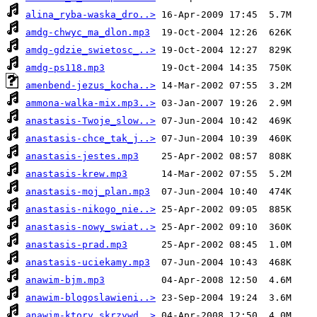
alina_ryba-waska_dro..>
amdg-chwyc_ma_dlon.mp3
amdg-gdzie_swietosc_..>
amdg-ps118.mp3
amenbend-jezus_kocha..>
ammona-walka-mix.mp3..>
anastasis-Twoje_slow..>
anastasis-chce_tak_j..>
anastasis-jestes.mp3
anastasis-krew.mp3
anastasis-moj_plan.mp3
anastasis-nikogo_nie..>
anastasis-nowy_swiat..>
anastasis-prad.mp3
anastasis-uciekamy.mp3
anawim-bjm.mp3
anawim-blogoslawieni..>
anawim-ktory_skrzywd..>