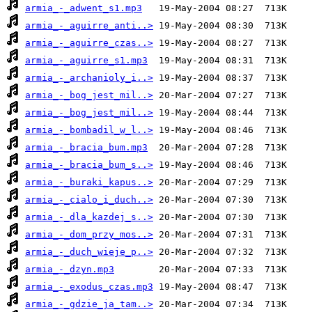
armia_-_adwent_s1.mp3
armia_-_aguirre_anti..>
armia_-_aguirre_czas..>
armia_-_aguirre_s1.mp3
armia_-_archanioly_i..>
armia_-_bog_jest_mil..>
armia_-_bog_jest_mil..>
armia_-_bombadil_w_l..>
armia_-_bracia_bum.mp3
armia_-_bracia_bum_s..>
armia_-_buraki_kapus..>
armia_-_cialo_i_duch..>
armia_-_dla_kazdej_s..>
armia_-_dom_przy_mos..>
armia_-_duch_wieje_p..>
armia_-_dzyn.mp3
armia_-_exodus_czas.mp3
armia_-_gdzie_ja_tam..>