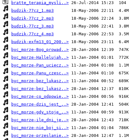
bratte_terapia_mysli..>
budzik-77cz_1.mp3
budzik-77cz_2.mp3
budzik-77cz_3.mp3
budzik-77cz_4.mp3
budzik-exfm13_01_200..>
byc_morze-Bog_prowad..>
byc_morze-Hallelujah..>
byc_morze-Pan_uciecz..>
byc_morze-Panu_czesc..>
byc_morze-bez_lukasz..>
byc_morze-bez_lukasz..>
byc_morze-co_odpowie..>
byc_morze-dzis_jest_..>
byc_morze-gdy_stoje_..>
byc_morze-ile_dni_je..>
byc_morze-nie_boj_si..>
byc_morze-przeslanie..>