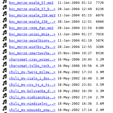
byc_morze-psalm_57.mp3
byc_morze-psalm_57_b..>
byc_morze-psalm_150.mp3
byc_morze-psalm_150_..>
byc_morze-rege_Pan.mp3
byc_morze-unies_mnie..>
byc_morze-uwielbiony..>
byc_morze-wielbic_Pa..>
byc_morze-zmartwychw..>
charyzmat-czas_wyzwo..>
charyzmat-tylko_rock..>
chili_my-Twoje_milow..>
chili_my-cialo_i_dus..>
chili_my-czy_ty_o_ty..>
chili_my-kolysanka_d..>
chili_my-niebianskie..>
chili_my-niedzielny_..>
chili_my-powiedz_pow..>