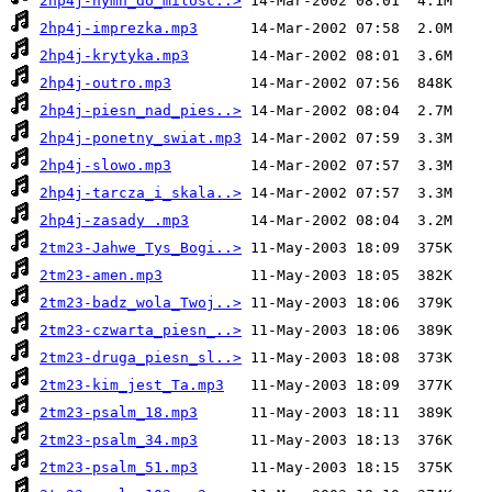
2hp4j-hymn_do_milosc..>
2hp4j-imprezka.mp3
2hp4j-krytyka.mp3
2hp4j-outro.mp3
2hp4j-piesn_nad_pies..>
2hp4j-ponetny_swiat.mp3
2hp4j-slowo.mp3
2hp4j-tarcza_i_skala..>
2hp4j-zasady .mp3
2tm23-Jahwe_Tys_Bogi..>
2tm23-amen.mp3
2tm23-badz_wola_Twoj..>
2tm23-czwarta_piesn_..>
2tm23-druga_piesn_sl..>
2tm23-kim_jest_Ta.mp3
2tm23-psalm_18.mp3
2tm23-psalm_34.mp3
2tm23-psalm_51.mp3