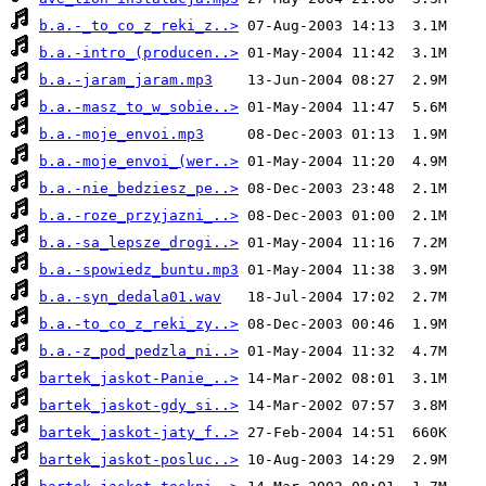
b.a.-_to_co_z_reki_z..>
b.a.-intro_(producen..>
b.a.-jaram_jaram.mp3
b.a.-masz_to_w_sobie..>
b.a.-moje_envoi.mp3
b.a.-moje_envoi_(wer..>
b.a.-nie_bedziesz_pe..>
b.a.-roze_przyjazni_..>
b.a.-sa_lepsze_drogi..>
b.a.-spowiedz_buntu.mp3
b.a.-syn_dedala01.wav
b.a.-to_co_z_reki_zy..>
b.a.-z_pod_pedzla_ni..>
bartek_jaskot-Panie_..>
bartek_jaskot-gdy_si..>
bartek_jaskot-jaty_f..>
bartek_jaskot-posluc..>