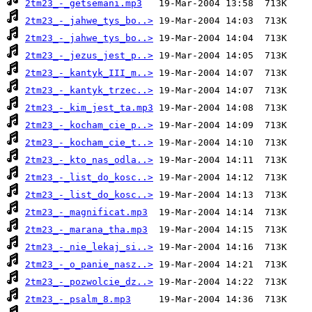
2tm23_-_getsemani.mp3
2tm23_-_jahwe_tys_bo..>
2tm23_-_jahwe_tys_bo..>
2tm23_-_jezus_jest_p..>
2tm23_-_kantyk_III_m..>
2tm23_-_kantyk_trzec..>
2tm23_-_kim_jest_ta.mp3
2tm23_-_kocham_cie_p..>
2tm23_-_kocham_cie_t..>
2tm23_-_kto_nas_odla..>
2tm23_-_list_do_kosc..>
2tm23_-_list_do_kosc..>
2tm23_-_magnificat.mp3
2tm23_-_marana_tha.mp3
2tm23_-_nie_lekaj_si..>
2tm23_-_o_panie_nasz..>
2tm23_-_pozwolcie_dz..>
2tm23_-_psalm_8.mp3