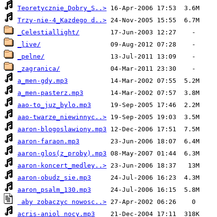
Teoretycznie_Dobry_S..>
Trzy-nie-4_Kazdego d..>
_Celestiallight/
_live/
_pelne/
_zagranica/
a_men-gdy.mp3
a_men-pasterz.mp3
aao-to_juz_bylo.mp3
aao-twarze_niewinnyc..>
aaron-blogoslawiony.mp3
aaron-faraon.mp3
aaron-glos(z_proby).mp3
aaron-koncert_medley..>
aaron-obudz_sie.mp3
aaron_psalm_130.mp3
 aby zobaczyc nowosc..>
acris-aniol_nocy.mp3