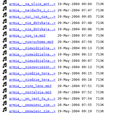
armia_-_na_ulice_ant..>
armia_-_najduchy_i_c..>
armia_-_nic_juz_nie_..>
armia_-_nie_dotykaja..>
armia_-_nie_dotykaja..>
armia_-_nie_ja.mp3
armia_-_nieruchomo.mp3
armia_-_niewidzialna..>
armia_-_niewidzialna..>
armia_-_niewidzialna..>
armia_-_niezwyciezon..>
armia_-_nigdzie_tera..>
armia_-_nigdzie_tera..>
armia_-_nino_leno.mp3
armia_-_nostalgia.mp3
armia_-_on_jest_tu_o..>
armia_-_opowiesc_zim..>
armia_-_opowiesc_zim..>