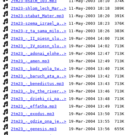
2tm23-psalm_103.mp3
2tm23-shlom_lech_Mar..>
2tm23-stabat_Mater.mp3
2tm23-szema_izrael_a..>
2tm23-z_ta_sama_milo..>
2tm23_-_II_piesn_slu..>
2tm23_-_IV_piesn_slu..>
2tm23_-_adonai_elohe..>
2tm23_-_amen.mp3
2tm23_-_badz_wola_tw..>
2tm23_-_baruch_ata_a..>
2tm23_-_benedictus.mp3
2tm23_-_by_the_river..>
2tm23_-_dzieki_ci_pa..>
2tm23_-_effatha.mp3
2tm23_-_exodus.mp3
2tm23_-_gdzie_ona_je..>
2tm23_-_genesis.mp3