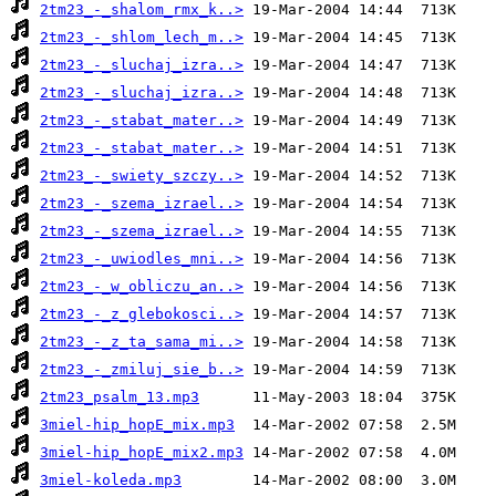
2tm23_-_shalom_rmx_k..>
2tm23_-_shlom_lech_m..>
2tm23_-_sluchaj_izra..>
2tm23_-_sluchaj_izra..>
2tm23_-_stabat_mater..>
2tm23_-_stabat_mater..>
2tm23_-_swiety_szczy..>
2tm23_-_szema_izrael..>
2tm23_-_szema_izrael..>
2tm23_-_uwiodles_mni..>
2tm23_-_w_obliczu_an..>
2tm23_-_z_glebokosci..>
2tm23_-_z_ta_sama_mi..>
2tm23_-_zmiluj_sie_b..>
2tm23_psalm_13.mp3
3miel-hip_hopE_mix.mp3
3miel-hip_hopE_mix2.mp3
3miel-koleda.mp3