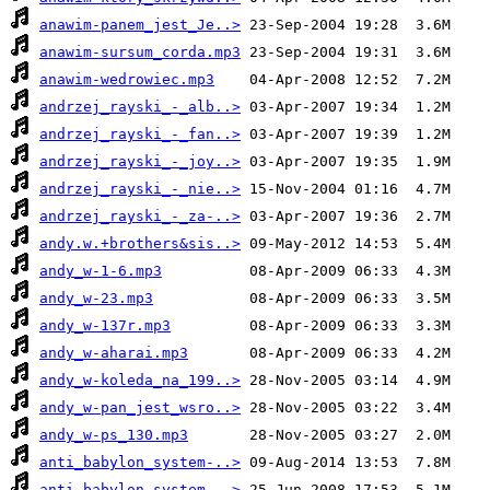
anawim-panem_jest_Je..>
anawim-sursum_corda.mp3
anawim-wedrowiec.mp3
andrzej_rayski_-_alb..>
andrzej_rayski_-_fan..>
andrzej_rayski_-_joy..>
andrzej_rayski_-_nie..>
andrzej_rayski_-_za-..>
andy.w.+brothers&sis..>
andy_w-1-6.mp3
andy_w-23.mp3
andy_w-137r.mp3
andy_w-aharai.mp3
andy_w-koleda_na_199..>
andy_w-pan_jest_wsro..>
andy_w-ps_130.mp3
anti_babylon_system-..>
anti_babylon_system-..>