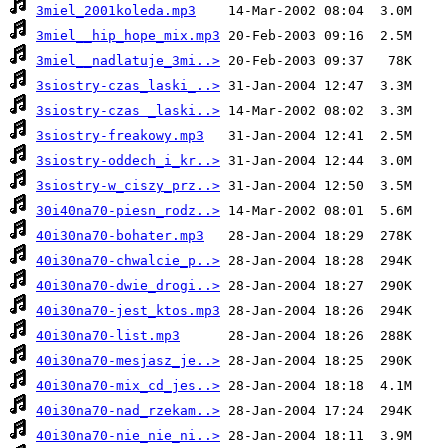
3miel_2001koleda.mp3
3miel__hip_hope_mix.mp3
3miel__nadlatuje_3mi..>
3siostry-czas_laski_..>
3siostry-czas _laski..>
3siostry-freakowy.mp3
3siostry-oddech_i_kr..>
3siostry-w_ciszy_prz..>
30i40na70-piesn_rodz..>
40i30na70-bohater.mp3
40i30na70-chwalcie_p..>
40i30na70-dwie_drogi..>
40i30na70-jest_ktos.mp3
40i30na70-list.mp3
40i30na70-mesjasz_je..>
40i30na70-mix_cd_jes..>
40i30na70-nad_rzekam..>
40i30na70-nie_nie_ni..>