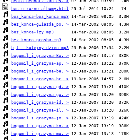
beata_bednarz-zanies..>
besiu_rozne_albumy.html
bez_konca-bez_konca.mp3
bez_konca-gwiazda_po..>
bez_konca-lzy.mp3
bez_konca-prosba.mp3
bjt_-_kolejny_dzien.mp3
bogumil_i_grazyna-Bo..>
bogumil_i_grazyna-ap..>
bogumil_i_grazyna-be..>
bogumil_i_grazyna-br..>
bogumil_i_grazyna-gd..>
bogumil_i_grazyna-go..>
bogumil_i_grazyna-id..>
bogumil_i_grazyna-il..>
bogumil_i_grazyna-je..>
bogumil_i_grazyna-ko..>
bogumil_i_grazyna-mo..>