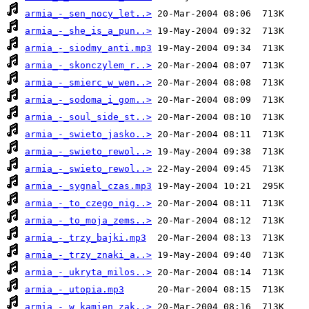
armia_-_sen_nocy_let..>
armia_-_she_is_a_pun..>
armia_-_siodmy_anti.mp3
armia_-_skonczylem_r..>
armia_-_smierc_w_wen..>
armia_-_sodoma_i_gom..>
armia_-_soul_side_st..>
armia_-_swieto_jasko..>
armia_-_swieto_rewol..>
armia_-_swieto_rewol..>
armia_-_sygnal_czas.mp3
armia_-_to_czego_nig..>
armia_-_to_moja_zems..>
armia_-_trzy_bajki.mp3
armia_-_trzy_znaki_a..>
armia_-_ukryta_milos..>
armia_-_utopia.mp3
armia_-_w_kamien_zak..>