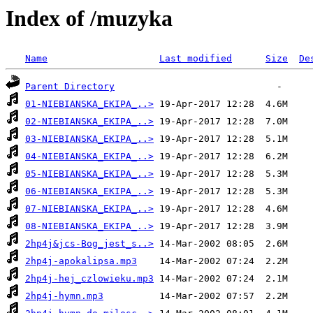
Index of /muzyka
Name
Last modified
Size
De
Parent Directory
01-NIEBIANSKA_EKIPA_..>
02-NIEBIANSKA_EKIPA_..>
03-NIEBIANSKA_EKIPA_..>
04-NIEBIANSKA_EKIPA_..>
05-NIEBIANSKA_EKIPA_..>
06-NIEBIANSKA_EKIPA_..>
07-NIEBIANSKA_EKIPA_..>
08-NIEBIANSKA_EKIPA_..>
2hp4j&jcs-Bog_jest_s..>
2hp4j-apokalipsa.mp3
2hp4j-hej_czlowieku.mp3
2hp4j-hymn.mp3