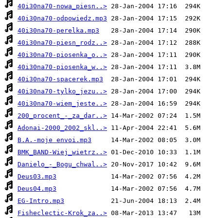
40i30na70-nowa_piesn..>
40i30na70-odpowiedz.mp3
40i30na70-perelka.mp3
40i30na70-piesn_rodz..>
40i30na70-piosenka_o..>
40i30na70-piosenka_w..>
40i30na70-spacerek.mp3
40i30na70-tylko_jezu..>
40i30na70-wiem_jeste..>
200_procent_-_za_dar..>
Adonai-2000_2002_skl..>
B.A.-moje envoi.mp3
BMK_BAND-Wiej_wietrz..>
Danielo_-_Bogu_chwal..>
Deus03.mp3
Deus04.mp3
EG-Intro.mp3
Fisheclectic-Krok_za..>