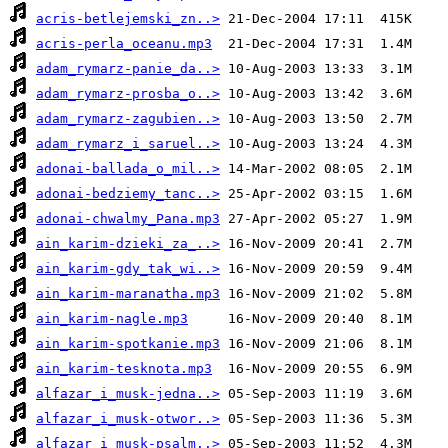
acris-betlejemski_zn..>
acris-perla_oceanu.mp3
adam_rymarz-panie_da..>
adam_rymarz-prosba_o..>
adam_rymarz-zagubien..>
adam_rymarz_i_saruel..>
adonai-ballada_o_mil..>
adonai-bedziemy_tanc..>
adonai-chwalmy_Pana.mp3
ain_karim-dzieki_za_..>
ain_karim-gdy_tak_wi..>
ain_karim-maranatha.mp3
ain_karim-nagle.mp3
ain_karim-spotkanie.mp3
ain_karim-tesknota.mp3
alfazar_i_musk-jedna..>
alfazar_i_musk-otwor..>
alfazar_i_musk-psalm..>