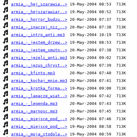
armia_-_hej_szarawia..>
armia_-_hejszarawiar..>
armia_-_horror_budzu..>
armia_-_inaczej_niz_..>
armia_-_intro_anti.mp3
armia_-_jestem_drzew..>
armia_-_jestem_smutn..>
armia_-_jezeli_anti.mp3
armia_-_jezus_chryst..>
armia_-_kfinto.mp3
armia_-_kochaj_mnie.mp3
armia_-_krotka_forma..>
armia_-_lapacze_wiat..>
armia_-_legenda.mp3
armia_-_marnosc.mp3
armia_-_miejsce_pod_..>
armia_-_miejsce_pod_..>
armia_-_moja_stodola..>