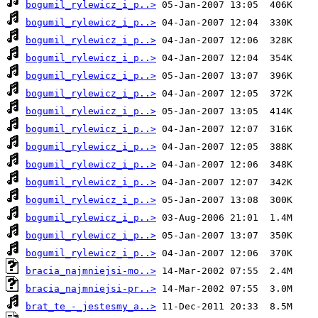
bogumil_rylewicz_i_p..>
bogumil_rylewicz_i_p..>
bogumil_rylewicz_i_p..>
bogumil_rylewicz_i_p..>
bogumil_rylewicz_i_p..>
bogumil_rylewicz_i_p..>
bogumil_rylewicz_i_p..>
bogumil_rylewicz_i_p..>
bogumil_rylewicz_i_p..>
bogumil_rylewicz_i_p..>
bogumil_rylewicz_i_p..>
bogumil_rylewicz_i_p..>
bogumil_rylewicz_i_p..>
bogumil_rylewicz_i_p..>
bogumil_rylewicz_i_p..>
bracia_najmniejsi-mo..>
bracia_najmniejsi-pr..>
brat_te_-_jestesmy_a..>