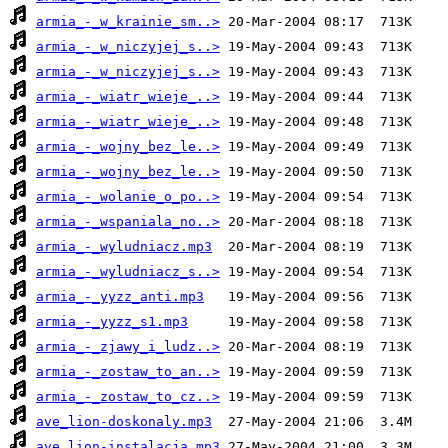
armia_-_w_krainie_sm..>
armia_-_w_niczyjej_s..>
armia_-_w_niczyjej_s..>
armia_-_wiatr_wieje_..>
armia_-_wiatr_wieje_..>
armia_-_wojny_bez_le..>
armia_-_wojny_bez_le..>
armia_-_wolanie_o_po..>
armia_-_wspaniala_no..>
armia_-_wyludniacz.mp3
armia_-_wyludniacz_s..>
armia_-_yyzz_anti.mp3
armia_-_yyzz_s1.mp3
armia_-_zjawy_i_ludz..>
armia_-_zostaw_to_an..>
armia_-_zostaw_to_cz..>
ave_lion-doskonaly.mp3
ave_lion-instalacja.mp3