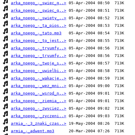
arka_noego_-_swiec_g..>
arka_noego_-_swiec_g..>
arka_noego_-_swiety_..>
arka_noego_-_ta_pios..>
arka_noego_-_tato.mp3
arka_noego_-_to_jest..>
arka_noego_-_tryumfy..>
arka_noego_-_tryumfy..>
arka_noego_-_twoje_s..>
arka_noego_-_uwielbi..>
arka_noego_-_wakacje..>
arka_noego_-_wez_mni..>
arka_noego_-_wsrod_n..>
arka_noego_-_ziemia_..>
arka_noego_-_zwyciez..>
arka_noego_-_zyczeni..>
armia_-_3_znaki_czas..>
armia_-_adwent.mp3