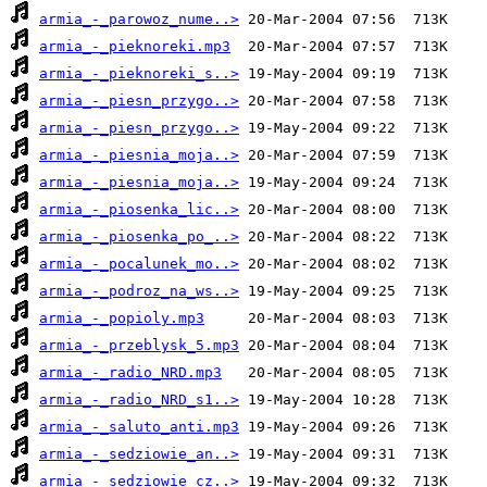
armia_-_parowoz_nume..>
armia_-_pieknoreki.mp3
armia_-_pieknoreki_s..>
armia_-_piesn_przygo..>
armia_-_piesn_przygo..>
armia_-_piesnia_moja..>
armia_-_piesnia_moja..>
armia_-_piosenka_lic..>
armia_-_piosenka_po_..>
armia_-_pocalunek_mo..>
armia_-_podroz_na_ws..>
armia_-_popioly.mp3
armia_-_przeblysk_5.mp3
armia_-_radio_NRD.mp3
armia_-_radio_NRD_s1..>
armia_-_saluto_anti.mp3
armia_-_sedziowie_an..>
armia_-_sedziowie_cz..>